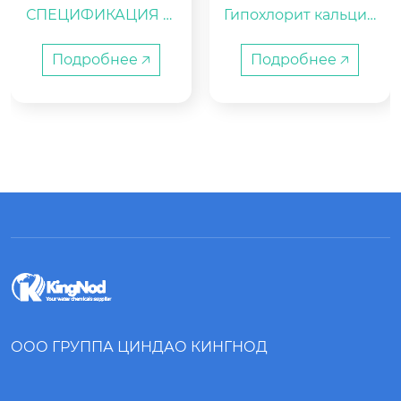
СПЕЦИФИКАЦИЯ Ф
Гипохлорит кальция

ИЛЬТРУЮЩЕГО КАР
ТРИДЖА PLEATCO P
Эффективный хлор
Подробнее 🡥
Подробнее 🡥
JW25
 65% мин или 70% м
ин.

Гранулы.

Овальные гранулы
 (7г, 10г и т.д.)

Таблетки (10г, 20г, 20
0г и т.д.)

палочки 300 г

Оперативная отгру
зка в течение 3 нед
ель с момента подт
верждения заказа.

ООО ГРУППА ЦИНДАО КИНГНОД
Технические характ
еристики и упаковк