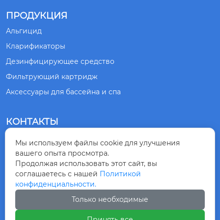
а могут быть изгото
влены в соответств
ПРОДУКЦИЯ
ии с вашими требов
Альгицид
аниями.
Кларификаторы
Дезинфицирующее средство
Фильтрующий картридж
Аксессуары для бассейна и спа
КОНТАКТЫ
№ 1, ДОРОГА СЯНЛИН, ГОРОД ЦИНДАО,
Мы используем файлы cookie для улучшения

ПРОВИНЦИЯ ШАНЬДУН, КИТАЙ
вашего опыта просмотра.
Продолжая использовать этот сайт, вы
соглашаетесь с нашей
Политикой
+86-532-83875218

конфиденциальности.
Только необходимые
+8615863099230

Принять все