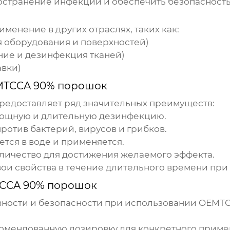
ространение инфекций и обеспечить безопасност
менение в других отраслях, таких как:
оборудования и поверхностей)
ние и дезинфекция тканей)
авки)
TCCA 90% порошок
редоставляет ряд значительных преимуществ:
ощную и длительную дезинфекцию.
отив бактерий, вирусов и грибков.
ется в воде и применяется.
личество для достижения желаемого эффекта.
ои свойства в течение длительного времени при
CCA 90% порошок
ности и безопасности при использовании
OEMTC
омендованную дозировку для конкретного приме