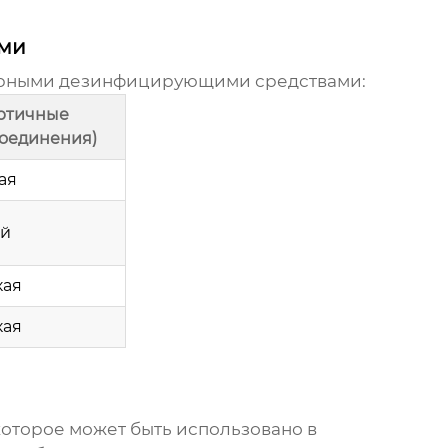
ами
лярными дезинфицирующими средствами:
ертичные
оединения)
ая
ий
кая
кая
торое может быть использовано в