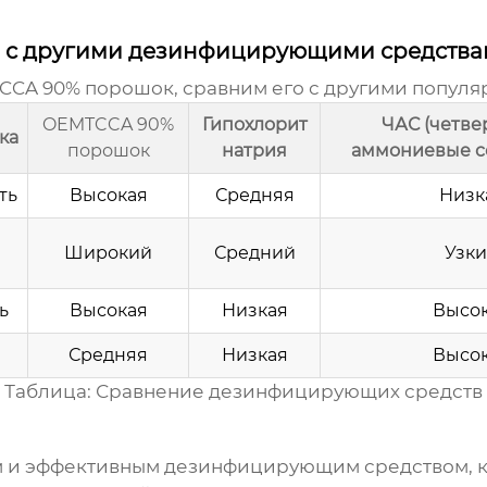
с другими дезинфицирующими средств
CCA 90% порошок
, сравним его с другими попу
OEMTCCA 90%
Гипохлорит
ЧАС (четв
ка
порошок
натрия
аммониевые с
ть
Высокая
Средняя
Низк
Широкий
Средний
Узк
ь
Высокая
Низкая
Высо
Средняя
Низкая
Высо
Таблица: Сравнение дезинфицирующих средств
 и эффективным дезинфицирующим средством, ко