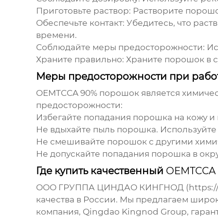
Приготовьте раствор:
Растворите порошок
Обеспечьте контакт:
Убедитесь, что раст
времени.
Соблюдайте меры предосторожности:
Ис
Храните правильно:
Храните порошок в с
Меры предосторожности при рабо
OEMTCCA 90% порошок
является химичес
предосторожности:
Избегайте попадания порошка на кожу и 
Не вдыхайте пыль порошка. Используйте 
Не смешивайте порошок с другими хими
Не допускайте попадания порошка в окр
Где купить качественный
OEMTCCA 
ООО ГРУППА ЦИНДАО КИНГНОД (
https:
качества в России. Мы предлагаем шир
компания, Qingdao Kingnod Group, гара