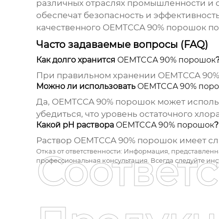
различных отраслях промышленности и 
обеспечат безопасность и эффективно
качественного
OEMTCCA 90% порошок
по
Часто задаваемые вопросы (FAQ)
Как долго хранится
OEMTCCA 90% порошок
При правильном хранении
OEMTCCA 90%
Можно ли использовать
OEMTCCA 90% пор
Да,
OEMTCCA 90% порошок
может использ
убедиться, что уровень остаточного хлор
Какой pH раствора
OEMTCCA 90% порошок
?
Раствор
OEMTCCA 90% порошок
имеет сл
Отказ от ответственности: Информация, представленн
Соответ
профессиональная консультация. Всегда следуйте ин