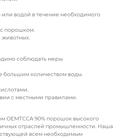
ю или водой в течение необходимого
 с порошком.
и животных.
ходимо соблюдать меры
те большим количеством воды.
кислотами.
твии с местными правилами.
ком
OEMTCCA 90% порошок
высокого
зличных отраслей промышленности. Наша
ветствующей всем необходимым