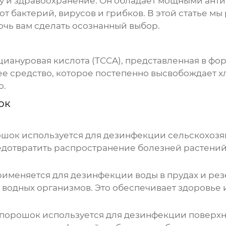
уру и здравоохранение. Он обладает мощными ан
 бактерий, вирусов и грибков. В этой статье мы
очь вам сделать осознанный выбор.
циануровая кислота (TCCA), представленная в ф
 средство, которое постепенно высвобождает хл
ю.
ок
ошок
используется для дезинфекции сельскохозя
едотвратить распространение болезней растений
именяется для дезинфекции воды в прудах и рез
водных организмов. Это обеспечивает здоровье и
 порошок
используется для дезинфекции поверхн