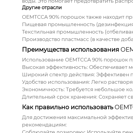
воды. Это помогает предотвратить расп
Другие отрасли
OEMTCCA 90% порошок
также находит при
Пищевая промышленность (дезинфекция 
Текстильная промышленность (отбелива
Производство пластмасс (в качестве доб
Преимущества использования
OEM
Использование
OEMTCCA 90% порошок
п
Высокая эффективность:
Обеспечивает м
Широкий спектр действия:
Эффективен пр
Удобство использования:
Легко растворя
Экономичность:
Требуется небольшое ко
Длительный срок хранения:
Сохраняет св
Как правильно использовать
OEMT
Для достижения максимальной эффектив
рекомендациям:
Соблюдайте дозировку:
Используйте рек