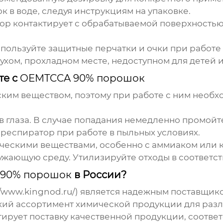
 в воде, следуя инструкциям на упаковке.
вор контактирует с обрабатываемой поверхность
пользуйте защитные перчатки и очки при работе
ухом, прохладном месте, недоступном для детей 
те с
OEMTCCA 90% порошок
ким веществом, поэтому при работе с ним необ
в глаза. В случае попадания немедленно промой
респиратор при работе в пыльных условиях.
ческими веществами, особенно с аммиаком или 
ужающую среду. Утилизируйте отходы в соответс
90% порошок
в России?
//www.kingnod.ru/
) является надежным поставщи
окий ассортимент химической продукции для ра
нтирует поставку качественной продукции, соот