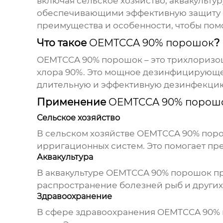
включая сельское хозяйство, аквакульт
обеспечивающими эффективную защиту от
преимущества и особенности, чтобы пом
Что такое
OEMTCCA 90% порошок
?
OEMTCCA 90% порошок
– это трихлоризо
хлора 90%. Это мощное дезинфицирующее
длительную и эффективную дезинфекци
Применение
OEMTCCA 90% порош
Сельское хозяйство
В сельском хозяйстве
OEMTCCA 90% пор
ирригационных систем. Это помогает пр
Аквакультура
В аквакультуре
OEMTCCA 90% порошок
пр
распространение болезней рыб и других 
Здравоохранение
В сфере здравоохранения
OEMTCCA 90%