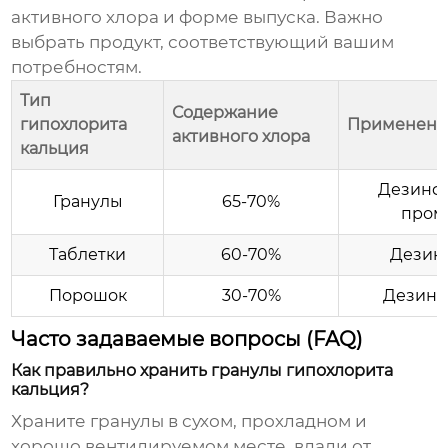
активного хлора и форме выпуска. Важно
выбрать продукт, соответствующий вашим
потребностям.
Тип
Содержание
гипохлорита
Применени
активного хлора
кальция
Дезинфе
Гранулы
65-70%
пром
Таблетки
60-70%
Дезинф
Порошок
30-70%
Дезинф
Часто задаваемые вопросы (FAQ)
Как правильно хранить гранулы гипохлорита
кальция?
Храните гранулы в сухом, прохладном и
хорошо вентилируемом месте, вдали от