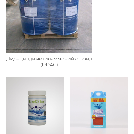
Дидецилдиметиламмонийхлорид
(DDAC)