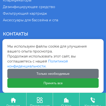
Кларификаторы
Дезинфицирующее средство
Фильтрующий картридж
Аксессуары для бассейна и спа
КОНТАКТЫ
№ 1, ДОРОГА СЯНЛИН, ГОРОД ЦИНДАО,

Мы используем файлы cookie для улучшения
ПРОВИНЦИЯ ШАНЬДУН, КИТАЙ
вашего опыта просмотра.
Продолжая использовать этот сайт, вы
+86-532-83875218

соглашаетесь с нашей
Политикой
конфиденциальности.
+8615863099230

Только необходимые
Принять все
Авторское право©ООО ГРУППА ЦИНДАО




КИНГНОД
Главная
Продукция
О Нас
Контакты