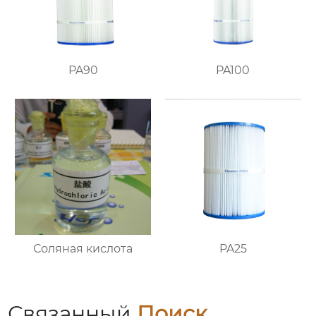
PA90
PA100
Соляная кислота
PA25
Связанный
Поиск