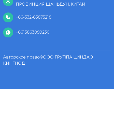

ПРОВИНЦИЯ ШАНЬДУН, КИТАЙ
+86-532-83875218

+8615863099230

Авторское право©ООО ГРУППА ЦИНДАО
КИНГНОД