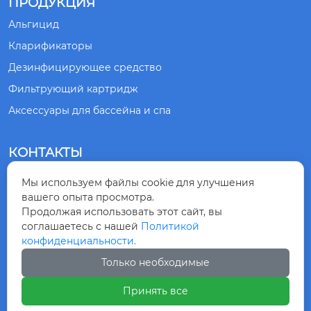
ПРОДУКЦИЯ
Альгицид
Кларификаторы
Дезинфицирующее средство
Фильтрующий картридж
Аксессуары для бассейна и спа
КОНТАКТЫ
№ 1, ДОРОГА СЯНЛИН, ГОРОД ЦИНДАО,
Мы используем файлы cookie для улучшения

ПРОВИНЦИЯ ШАНЬДУН, КИТАЙ
вашего опыта просмотра.
Продолжая использовать этот сайт, вы
соглашаетесь с нашей
Политикой
+86-532-83875218

конфиденциальности.
Только необходимые
+8615863099230

Принять все