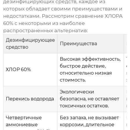
дезинфицирующих средств, каждое из
которых обладает своими преимуществами и
недостатками. Рассмотрим сравнение
ХЛОРА
60%
с некоторыми из наиболее
распространенных альтернатив:
Дезинфицирующее
Преимущества
Н
средство
Высокая эффективность,
Т
быстрое действие,
о
ХЛОР 60%
относительно низкая
к
стоимость.
з
Экологически
М
Перекись водорода
безопасна, не оставляет
н
токсичных остатков.
в
Четвертичные
Без запаха, не вызывает
М
аммониевые
коррозии, длительное
н