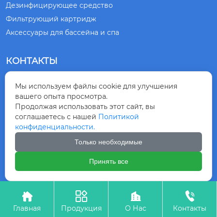
Дезинфицирующее средство
Фильтрующий картридж
Аксессуары для бассейна и спа
КОНТАКТЫ
№ 1, ДОРОГА СЯНЛИН, ГОРОД ЦИНДАО,

Мы используем файлы cookie для улучшения
ПРОВИНЦИЯ ШАНЬДУН, КИТАЙ
вашего опыта просмотра.
Продолжая использовать этот сайт, вы
+86-532-83875218

соглашаетесь с нашей
Политикой
конфиденциальности.
+8615863099230

Только необходимые
Принять все
Авторское право©ООО ГРУППА ЦИНДАО




КИНГНОД
Главная
Продукция
О Нас
Контакты