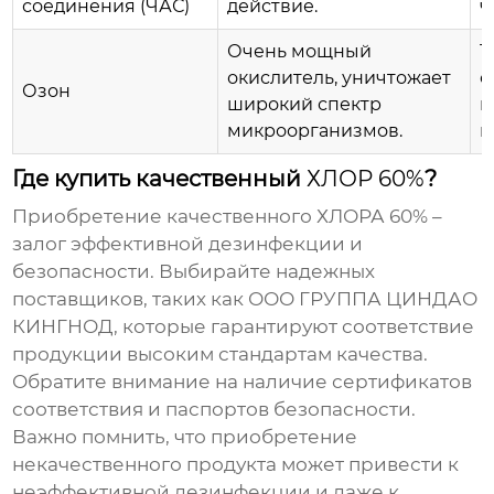
соединения (ЧАС)
действие.
ч
Очень мощный
Т
окислитель, уничтожает
о
Озон
широкий спектр
п
микроорганизмов.
в
Где купить качественный
ХЛОР 60%
?
Приобретение качественного
ХЛОРА 60%
–
залог эффективной дезинфекции и
безопасности. Выбирайте надежных
поставщиков, таких как
ООО ГРУППА ЦИНДАО
КИНГНОД
, которые гарантируют соответствие
продукции высоким стандартам качества.
Обратите внимание на наличие сертификатов
соответствия и паспортов безопасности.
Важно помнить, что приобретение
некачественного продукта может привести к
неэффективной дезинфекции и даже к