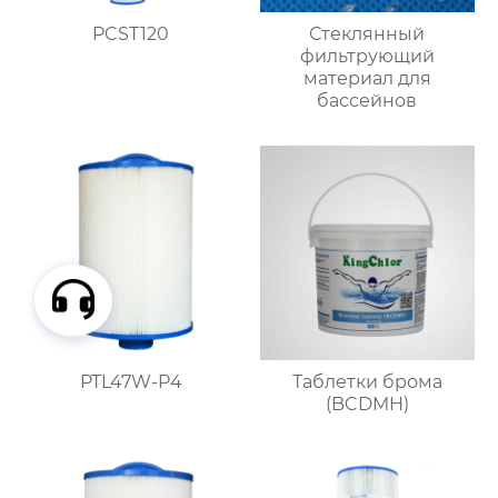
PCST120
Стеклянный
фильтрующий
материал для
бассейнов
PTL47W-P4
Таблетки брома
(BCDMH)