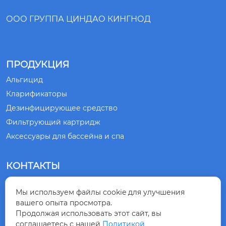
ООО ГРУППА ЦИНДАО КИНГНОД
ПРОДУКЦИЯ
Альгицид
Кларификаторы
Дезинфицирующее средство
Фильтрующий картридж
Аксессуары для бассейна и спа
КОНТАКТЫ
№ 1, ДОРОГА СЯНЛИН, ГОРОД ЦИНДАО,

Мы используем файлы cookie для улучшения
ПРОВИНЦИЯ ШАНЬДУН, КИТАЙ
вашего опыта просмотра.
Продолжая использовать этот сайт, вы
+86-532-83875218

соглашаетесь с нашей
Политикой