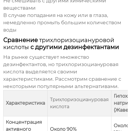
Не смешивать с другими химическими
веществами
В случае попадания на кожу или в глаза,
немедленно промыть большим количеством
воды
Сравнение
трихлоризоциануровой
кислоты
с другими дезинфектантами
На рынке существует множество
дезинфектантов, но
трихлоризоциануровая
кислота
выделяется своими
характеристиками. Рассмотрим сравнение с
некоторыми популярными альтернативами.
Гипохл
Трихлоризоциануровая
Характеристика
натри
кислота
(Жавел
Концентрация
Около 
активного
Около 90%