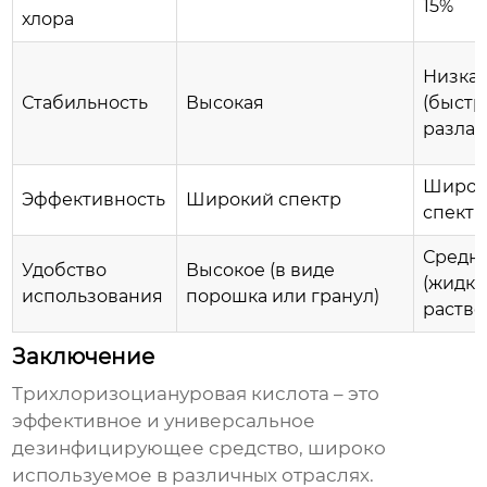
15%
хлора
Низка
Стабильность
Высокая
(быстр
разлаг
Широк
Эффективность
Широкий спектр
спектр
Средн
Удобство
Высокое (в виде
(жидк
использования
порошка или гранул)
раство
Заключение
Трихлоризоциануровая кислота
– это
эффективное и универсальное
дезинфицирующее средство, широко
используемое в различных отраслях.