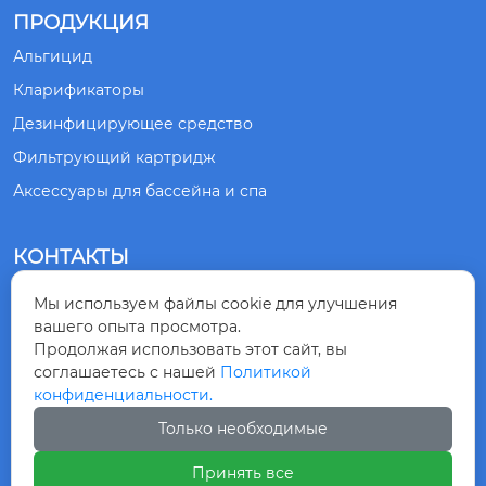
верждения заказа.

ПРОДУКЦИЯ
Альгицид
Упаковка может быт
Кларификаторы
ь выполнена в соот
ветствии с вашими
Дезинфицирующее средство
 требованиями.
Фильтрующий картридж
Аксессуары для бассейна и спа
КОНТАКТЫ
№ 1, ДОРОГА СЯНЛИН, ГОРОД ЦИНДАО,
Мы используем файлы cookie для улучшения

ПРОВИНЦИЯ ШАНЬДУН, КИТАЙ
вашего опыта просмотра.
Продолжая использовать этот сайт, вы
соглашаетесь с нашей
Политикой
+86-532-83875218

конфиденциальности.
Только необходимые
+8615863099230

Принять все