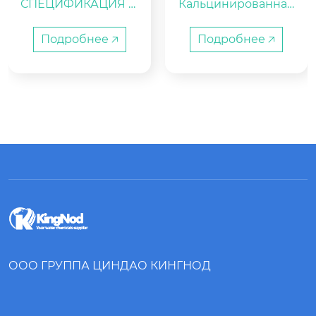
СПЕЦИФИКАЦИЯ Ф
Кальцинированная
ИЛЬТРУЮЩЕГО КАР
 сода (PH Plus)

ТРИДЖА PLEATCO P
Подробнее 🡥
Подробнее 🡥
CST120
Карбонат натрия

Кальцинированная
 сода (PH Plus) поро
шок

Различные пластик
овые барабаны, так
ие как 50 кг, 45 кг, 40 
кг, 30 кг, 25 кг, 20 кг, 1
5 кг, 10 кг, 5 кг, 2 кг, 1 к
г, 0,5 кг и т.д.

25kgs мешки, или 10
00kgs мешки с подд
оном.

ООО ГРУППА ЦИНДАО КИНГНОД
Оперативная отгру
зка в течение 3 нед
ель с момента подт