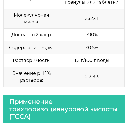
гранулы или таблетки
Молекулярная
232.41
масса:
Доступный хлор:
≥90%
Содержание воды:
≤0.5%
Растворимость:
1,2 г/100 г воды
Значение рН 1%
2.7-3.3
раствора:
Применение
трихлоризоциануровой кислоты
(TCCA)