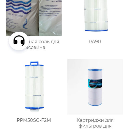
Очищенная соль для
PA90
бассейна
PPM50SC-F2M
Картриджи для
фильтров для