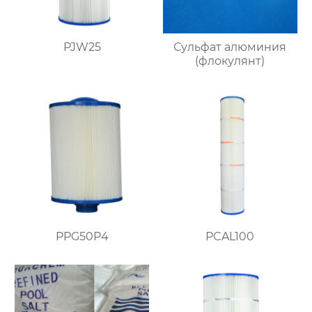
PJW25
Сульфат алюминия
(флокулянт)
PPG50P4
PCAL100