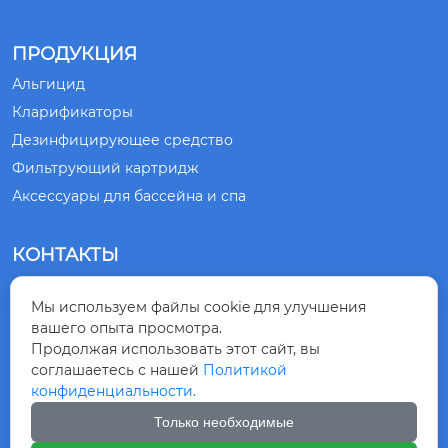
ПРОДУКЦИЯ
Альгицид
Кларификаторы
Дезинфицирующее средство
Фильтрующий картридж
Аксессуары для бассейна и спа
КОНТАКТЫ
№ 1, ДОРОГА СЯНЛИН, ГОРОД ЦИНДАО,

Мы используем файлы cookie для улучшения
ПРОВИНЦИЯ ШАНЬДУН, КИТАЙ
вашего опыта просмотра.
Продолжая использовать этот сайт, вы
+86-532-83875218

соглашаетесь с нашей
Политикой
конфиденциальности.
+8615863099230

Только необходимые