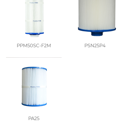
PPM50SC-F2M
PSN25P4
PA25