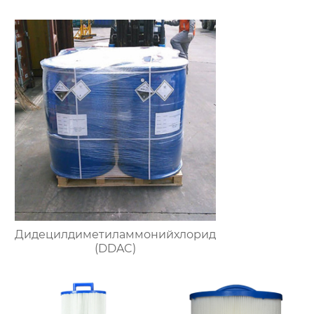
Дидецилдиметиламмонийхлорид
(DDAC)