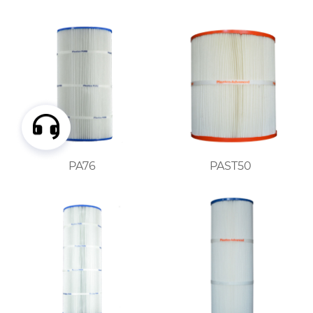
PA76
PAST50