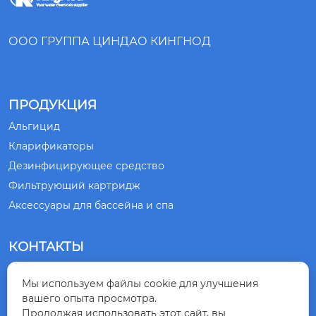
ООО ГРУППА ЦИНДАО КИНГНОД
ПРОДУКЦИЯ
Альгицид
Кларификаторы
Дезинфицирующее средство
Фильтрующий картридж
Аксессуары для бассейна и спа
КОНТАКТЫ
№ 1, ДОРОГА СЯНЛИН, ГОРОД ЦИНДАО,

Мы используем файлы cookie для улучшения
ПРОВИНЦИЯ ШАНЬДУН, КИТАЙ
вашего опыта просмотра.
Продолжая использовать этот сайт, вы