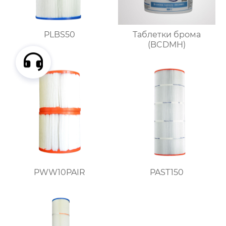
PLBS50
Таблетки брома
(BCDMH)
PWW10PAIR
PAST150