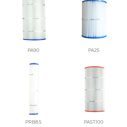
PA90
PA25
PRB8.5
PAST100