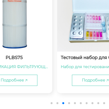
й набор для бассейно
PRB8.5
в и спа
я тестирования бассейн
СПЕЦИФИКАЦИЯ ФИ
ов и спа

ГО КАРТРИДЖА PLEAT
Подробнее 🡥
Подробнее 
ля тестирования 3 в 1

ля тестирования 5 в 1

ля тестирования 6 в 1

для тестирования 7 в 1