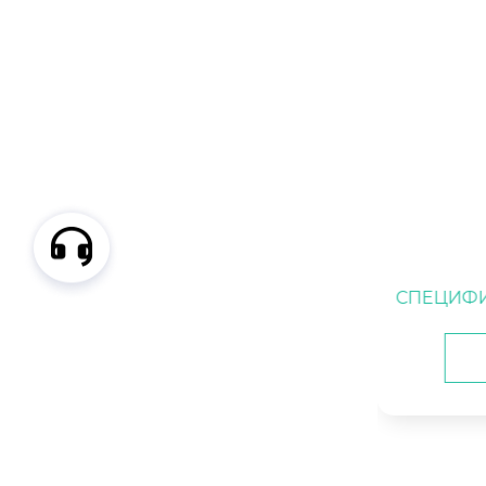
PLBS75
Тестовы
СПЕЦИФИКАЦИЯ ФИЛЬТРУЮЩЕ
Набор дл
ГО КАРТРИДЖА PLEATCO PLBS75
Подробнее 🡥
Набор д
Набор д
Набор д
Набор 