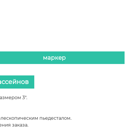
маркер
ассейнов
азмером 3".
елескопическим пьедесталом.
ния заказа.