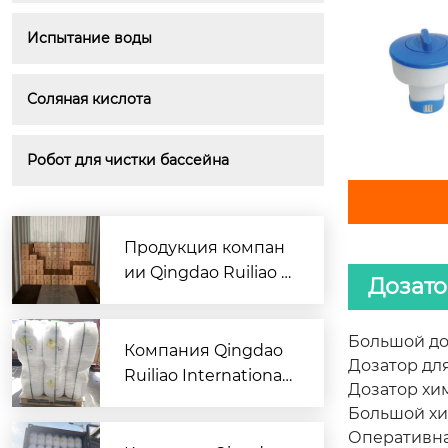
Испытание воды
Соляная кислота
Робот для чистки бассейна
Продукция компан
ии Qingdao Ruiliao I
Дозато
nternational Trading
Co., Ltd. — сульфат а
Большой доз
люминия — успешн
Компания Qingdao
Дозатор для
о упакована и отгру
Ruiliao International
Дозатор хим
жена.
Trade успешно вып
Большой хи
олнила экспортный
Оперативна