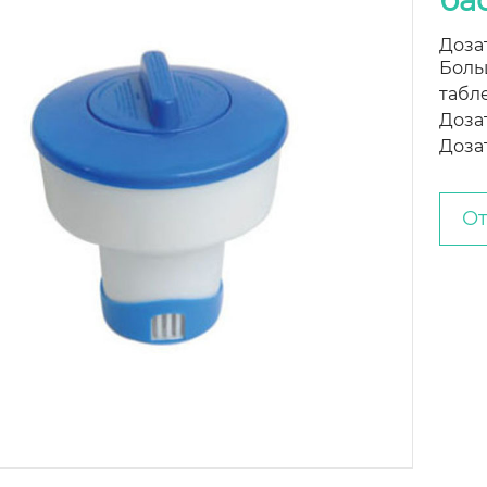
ба
Доза
Боль
табл
Доза
Дозат
От