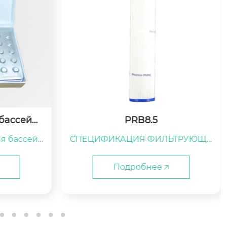
PLBS100
ЛЬТРУЮЩЕ
СПЕЦИФИКАЦИЯ ФИЛЬТРУЮЩЕ
CO PRB8.5
ГО КАРТРИДЖА PLEATCO PLBS100

Подробнее 🡥