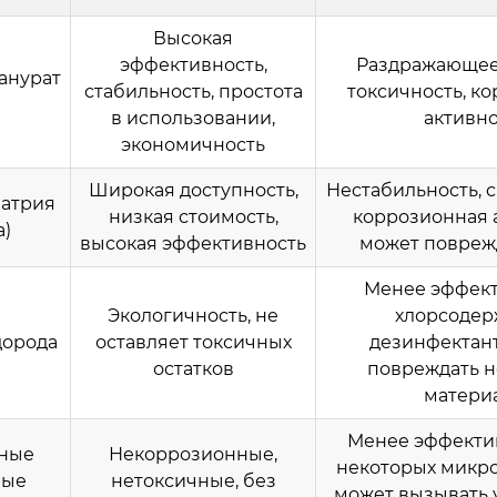
Высокая
эффективность,
Раздражающее
анурат
стабильность, простота
токсичность, к
в использовании,
активно
экономичность
Широкая доступность,
Нестабильность, с
натрия
низкая стоимость,
коррозионная а
а)
высокая эффективность
может повреж
Менее эффект
Экологичность, не
хлорсоде
дорода
оставляет токсичных
дезинфектан
остатков
повреждать 
матери
Менее эффекти
ные
Некоррозионные,
некоторых микр
вые
нетоксичные, без
может вызывать 