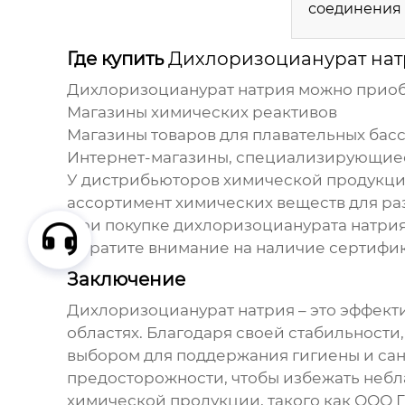
соединения 
Где купить
Дихлоризоцианурат нат
Дихлоризоцианурат натрия
можно приобр
Магазины химических реактивов
Магазины товаров для плавательных бас
Интернет-магазины, специализирующиес
У дистрибьюторов химической продукции
ассортимент химических веществ для р
При покупке
дихлоризоцианурата натри
Обратите внимание на наличие сертифи
Заключение
Дихлоризоцианурат натрия
– это эффект
областях. Благодаря своей стабильности
выбором для поддержания гигиены и сан
предосторожности, чтобы избежать небл
химической продукции, такого как
ООО 