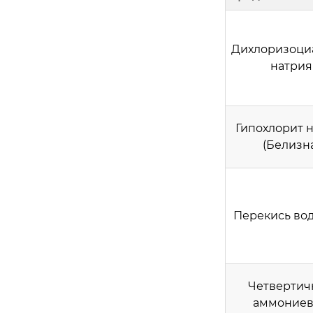
Дихлоризоци
натрия
Гипохлорит 
(Белизн
Перекись во
Четвертич
аммоние