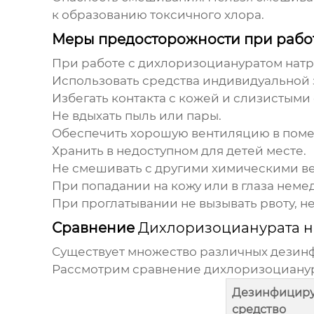
к образованию токсичного хлора.
Меры предосторожности при рабо
При работе с
дихлоризоциануратом нат
Использовать средства индивидуальной з
Избегать контакта с кожей и слизистыми
Не вдыхать пыль или пары.
Обеспечить хорошую вентиляцию в пом
Хранить в недоступном для детей месте.
Не смешивать с другими химическими в
При попадании на кожу или в глаза нем
При проглатывании не вызывать рвоту, не
Сравнение
Дихлоризоцианурата н
Существует множество различных дезинф
Рассмотрим сравнение
дихлоризоцианур
Дезинфицир
средство