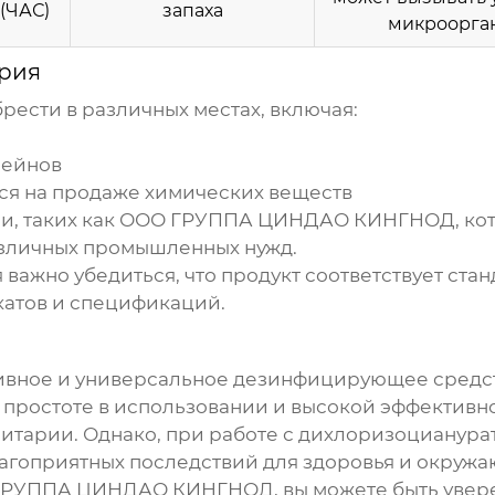
(ЧАС)
запаха
микроорга
рия
ести в различных местах, включая:
сейнов
я на продаже химических веществ
, таких как
ООО ГРУППА ЦИНДАО КИНГНОД
, к
азличных промышленных нужд.
я
важно убедиться, что продукт соответствует стан
катов и спецификаций.
ивное и универсальное дезинфицирующее средст
, простоте в использовании и высокой эффективн
итарии. Однако, при работе с
дихлоризоцианура
агоприятных последствий для здоровья и окруж
ГРУППА ЦИНДАО КИНГНОД
, вы можете быть увер