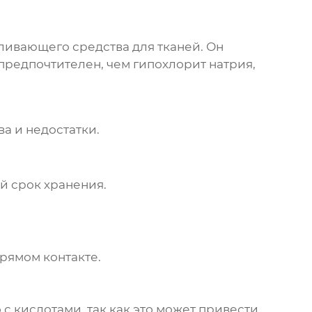
ливающего средства для тканей. Он
предпочтителен, чем гипохлорит натрия,
а и недостатки.
й срок хранения.
рямом контакте.
 кислотами, так как это может привести