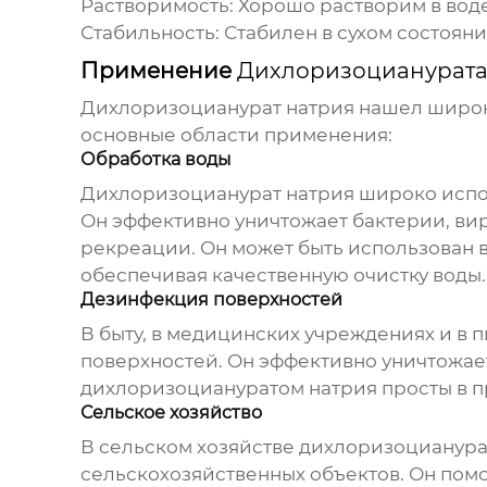
Растворимость: Хорошо растворим в вод
Стабильность: Стабилен в сухом состоян
Применение
Дихлоризоцианурата
Дихлоризоцианурат натрия
нашел широк
основные области применения:
Обработка воды
Дихлоризоцианурат натрия
широко испол
Он эффективно уничтожает бактерии, ви
рекреации. Он может быть использован 
обеспечивая качественную очистку воды.
Дезинфекция поверхностей
В быту, в медицинских учреждениях и 
поверхностей. Он эффективно уничтожает
дихлоризоциануратом натрия
просты в 
Сельское хозяйство
В сельском хозяйстве
дихлоризоцианура
сельскохозяйственных объектов. Он пом