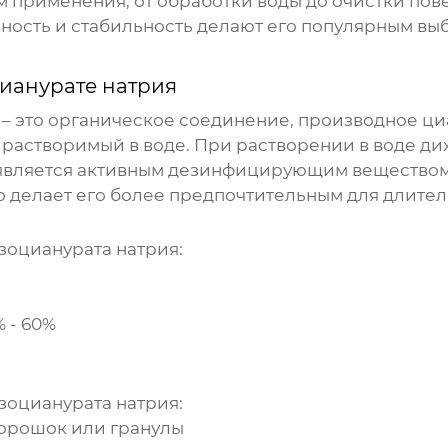
м применения, от обработки воды до очистки по
ность и стабильность делают его популярным вы
ианурате натрия
) – это органическое соединение, производное ц
растворимый в воде. При растворении в воде
ди
я является активным дезинфицирующим веществом
то делает его более предпочтительным для длите
зоцианурата натрия
:
 - 60%
зоцианурата натрия
:
орошок или гранулы