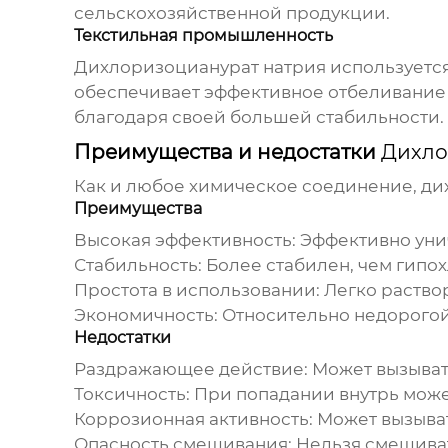
сельскохозяйственной продукции.
Текстильная промышленность
Дихлоризоцианурат натрия
используется
обеспечивает эффективное отбеливание и
благодаря своей большей стабильности.
Преимущества и недостатки
Дихло
Как и любое химическое соединение,
ди
Преимущества
Высокая эффективность:
Эффективно уни
Стабильность:
Более стабилен, чем гипох
Простота в использовании:
Легко раствор
Экономичность:
Относительно недорого
Недостатки
Раздражающее действие:
Может вызыват
Токсичность:
При попадании внутрь може
Коррозионная активность:
Может вызыват
Опасность смешивания:
Нельзя смешиват