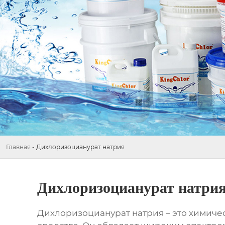
Главная
-
Дихлоризоцианурат натрия
Дихлоризоцианурат натри
Дихлоризоцианурат натрия
– это химиче