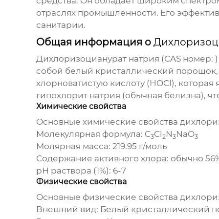
средства. Он обладает широким спектро
отраслях промышленности. Его эффектив
санитарии.
Общая информация о
Дихлоризоц
Дихлоризоцианурат натрия
(CAS номер: 
собой белый кристаллический порошок, 
хлорноватистую кислоту (HOCl), котора
гипохлорит натрия (обычная белизна), ч
Химические свойства
Основные химические свойства
дихлори
Молекулярная формула: C
Cl
N
NaO
3
2
3
3
Молярная масса: 219.95 г/моль
Содержание активного хлора: обычно 56%
pH раствора (1%): 6-7
Физические свойства
Основные физические свойства
дихлори
Внешний вид: Белый кристаллический п