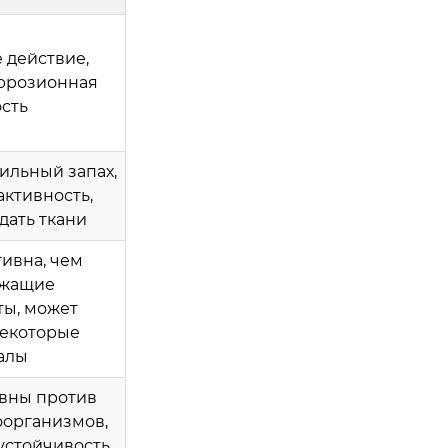
 действие,
оррозионная
сть
ильный запах,
ктивность,
дать ткани
ивна, чем
ржащие
ты, может
некоторые
алы
вны против
оорганизмов,
устойчивость