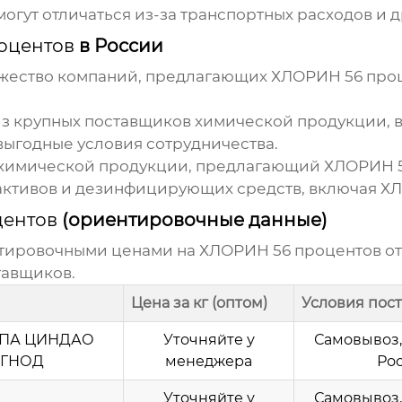
огут отличаться из-за транспортных расходов и д
оцентов
в России
ожество компаний, предлагающих
ХЛОРИН 56 про
из крупных поставщиков химической продукции, 
ыгодные условия сотрудничества.
 химической продукции, предлагающий
ХЛОРИН 5
активов и дезинфицирующих средств, включая
ХЛ
центов
(ориентировочные данные)
нтировочными ценами на
ХЛОРИН 56 процентов
от
тавщиков.
Цена за кг (оптом)
Условия пос
ППА ЦИНДАО
Уточняйте у
Самовывоз,
ГНОД
менеджера
Ро
Уточняйте у
Самовывоз,