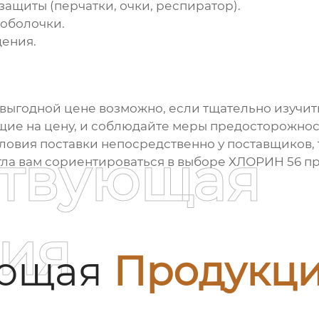
ащиты (перчатки, очки, респиратор).
 оболочки.
ения.
выгодной цене возможно, если тщательно изучит
щие на цену, и соблюдайте меры предосторожност
словия поставки непосредственно у поставщиков, 
ствующая
могла вам сориентироваться в выборе
ХЛОРИН 56 п
ия
ующая
Продукц