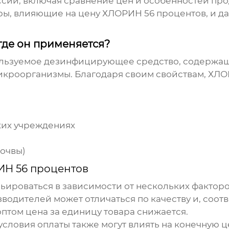
ссии, включая сравнение цен и особенностей про
ры, влияющие на цену
ХЛОРИН 56 процентов
, и 
где он применяется?
ользуемое дезинфицирующее средство, содержаще
микроорганизмы. Благодаря своим свойствам,
ХЛО
ких учреждениях
почвы)
Н 56 процентов
ьироваться в зависимости от нескольких факторо
одителей может отличаться по качеству и, соотв
оптом цена за единицу товара снижается.
условия оплаты также могут влиять на конечную ц