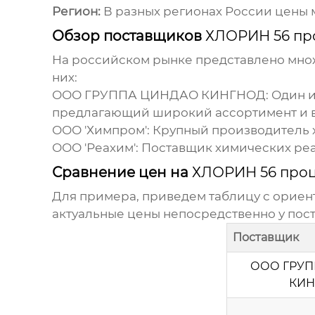
Регион:
В разных регионах России цены м
Обзор поставщиков
ХЛОРИН 56 пр
На российском рынке представлено мн
них:
ООО ГРУППА ЦИНДАО КИНГНОД
: Один 
предлагающий широкий ассортимент и в
ООО 'Химпром': Крупный производитель
ООО 'Реахим': Поставщик химических ре
Сравнение цен на
ХЛОРИН 56 про
Для примера, приведем таблицу с орие
актуальные цены непосредственно у пос
Поставщик
ООО ГРУ
КИН