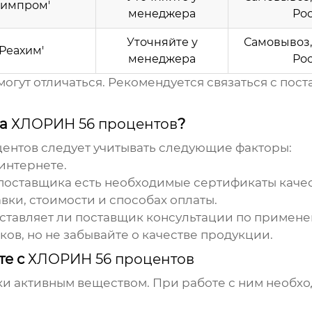
Химпром'
менеджера
Ро
Уточняйте у
Самовывоз,
Реахим'
менеджера
Ро
огут отличаться. Рекомендуется связаться с по
ка
ХЛОРИН 56 процентов
?
центов
следует учитывать следующие факторы:
интернете.
 поставщика есть необходимые сертификаты каче
вки, стоимости и способах оплаты.
оставляет ли поставщик консультации по примен
ов, но не забывайте о качестве продукции.
те с
ХЛОРИН 56 процентов
ки активным веществом. При работе с ним необ