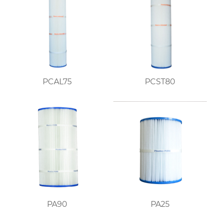
PCAL75
PCST80
PA90
PA25