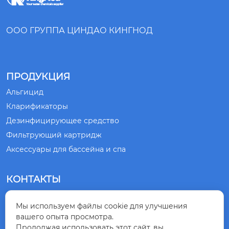
ООО ГРУППА ЦИНДАО КИНГНОД
ПРОДУКЦИЯ
Альгицид
Кларификаторы
Дезинфицирующее средство
Фильтрующий картридж
Аксессуары для бассейна и спа
КОНТАКТЫ
№ 1, ДОРОГА СЯНЛИН, ГОРОД ЦИНДАО,

Мы используем файлы cookie для улучшения
ПРОВИНЦИЯ ШАНЬДУН, КИТАЙ
вашего опыта просмотра.
Продолжая использовать этот сайт, вы