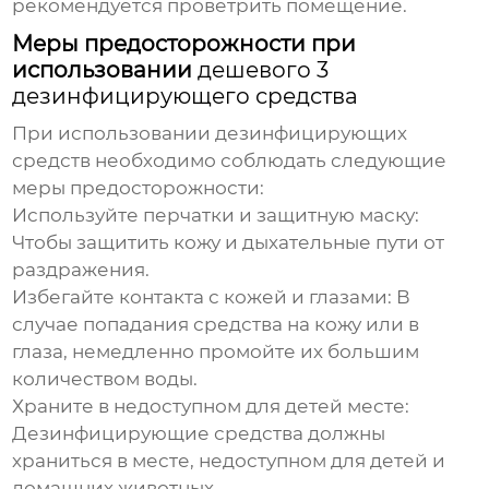
рекомендуется проветрить помещение.
Меры предосторожности при
использовании
дешевого 3
дезинфицирующего средства
При использовании дезинфицирующих
средств необходимо соблюдать следующие
меры предосторожности:
Используйте перчатки и защитную маску:
Чтобы защитить кожу и дыхательные пути от
раздражения.
Избегайте контакта с кожей и глазами:
В
случае попадания средства на кожу или в
глаза, немедленно промойте их большим
количеством воды.
Храните в недоступном для детей месте:
Дезинфицирующие средства должны
храниться в месте, недоступном для детей и
домашних животных.