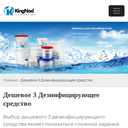
Главная
-
Дешевое 3 Дезинфицирующее средство
Дешевое 3 Дезинфицирующее
средство
Выбор
дешевого 3 дезинфицирующего
средства
может показаться сложной задачей.