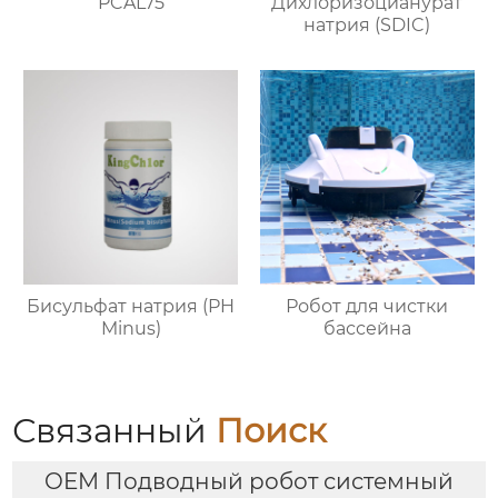
PCAL75
Дихлоризоцианурат
натрия (SDIC)
Бисульфат натрия (PH
Робот для чистки
Minus)
бассейна
Связанный
Поиск
OEM Подводный робот системный