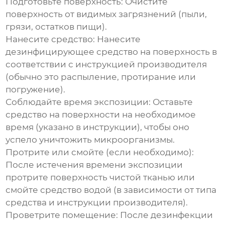
Подготовьте поверхность:
Очистите
поверхность от видимых загрязнений (пыли,
грязи, остатков пищи).
Нанесите средство:
Нанесите
дезинфицирующее средство на поверхность в
соответствии с инструкцией производителя
(обычно это распыление, протирание или
погружение).
Соблюдайте время экспозиции:
Оставьте
средство на поверхности на необходимое
время (указано в инструкции), чтобы оно
успело уничтожить микроорганизмы.
Протрите или смойте (если необходимо):
После истечения времени экспозиции
протрите поверхность чистой тканью или
смойте средство водой (в зависимости от типа
средства и инструкции производителя).
Проветрите помещение:
После дезинфекции