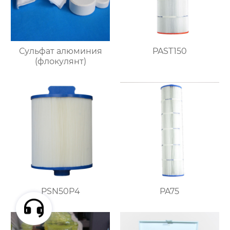
Сульфат алюминия
PAST150
(флокулянт)
PSN50P4
PA75