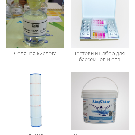
Соляная кислота
Тестовый набор для
бассейнов и спа