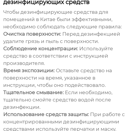
дезинфицирующих средств
Чтобы
дезинфицирующие средства для
помещений в Китае
были эффективными,
необходимо соблюдать следующие правила:
Очистка поверхности:
Перед дезинфекцией
удалите грязь и пыль с поверхности.
Соблюдение концентрации:
Используйте
средство в соответствии с инструкцией
производителя.
Время экспозиции:
Оставьте средство на
поверхности на время, указанное в
инструкции, чтобы оно подействовало.
Тщательное смывание:
Если необходимо,
тщательно смойте средство водой после
дезинфекции.
Использование средств защиты:
При работе с
концентрированными дезинфицирующими
средствами используйте перчатки и маску.