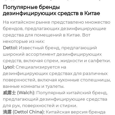
Популярные бренды
дезинфицирующих средств в Китае
На китайском рынке представлено множество
брендов, предлагающих
дезинфицирующие
средства для помещений в Китае
. Вот
некоторые из них:
Dettol:
Известный бренд, предлагающий
широкий ассортимент дезинфицирующих
средств, включая спреи, жидкости и салфетки.
Lysol:
Специализируется на
дезинфицирующих средствах для различных
поверхностей, включая кухонные столешницы,
ванные комнаты и туалеты.
威露士 (Walch):
Популярный китайский бренд,
предлагающий дезинфицирующие средства
для рук, поверхностей и стирки.
滴露 (Dettol China):
Китайская версия бренда