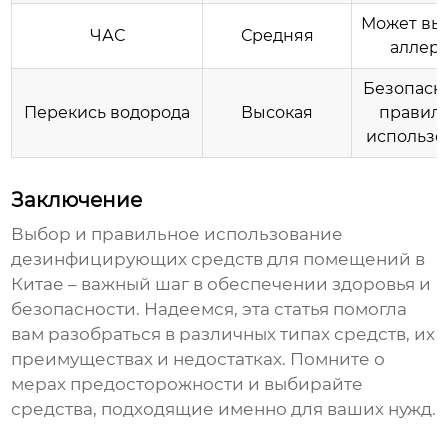
Может вы
ЧАС
Средняя
аллер
Безопасн
Перекись водорода
Высокая
правил
использо
Заключение
Выбор и правильное использование
дезинфицирующих средств для помещений в
Китае
– важный шаг в обеспечении здоровья и
безопасности. Надеемся, эта статья помогла
вам разобраться в различных типах средств, их
преимуществах и недостатках. Помните о
мерах предосторожности и выбирайте
средства, подходящие именно для ваших нужд.