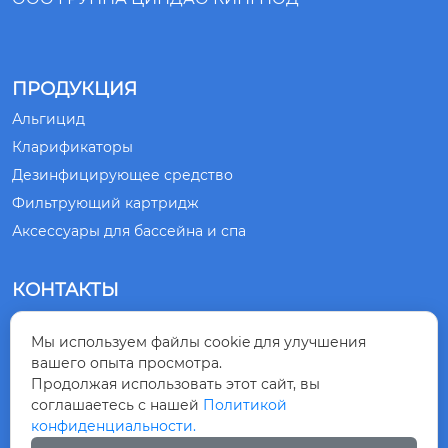
ПРОДУКЦИЯ
Альгицид
Кларификаторы
Дезинфицирующее средство
Фильтрующий картридж
Аксессуары для бассейна и спа
КОНТАКТЫ
№ 1, ДОРОГА СЯНЛИН, ГОРОД ЦИНДАО,

Мы используем файлы cookie для улучшения
ПРОВИНЦИЯ ШАНЬДУН, КИТАЙ
вашего опыта просмотра.
Продолжая использовать этот сайт, вы
+86-532-83875218

соглашаетесь с нашей
Политикой
конфиденциальности.