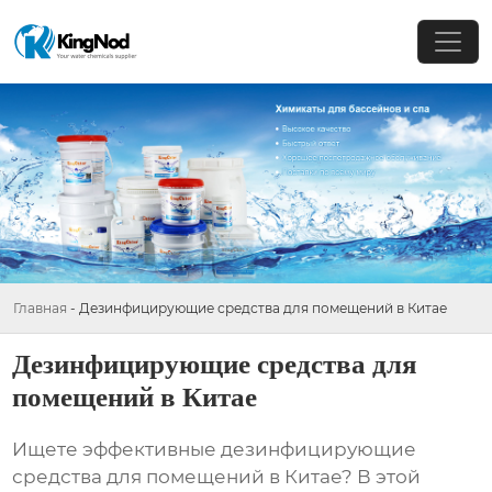
Главная
-
Дезинфицирующие средства для помещений в Китае
Дезинфицирующие средства для
помещений в Китае
Ищете эффективные
дезинфицирующие
средства для помещений в Китае
? В этой