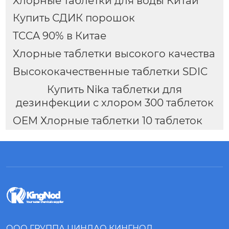
Хлорные таблетки для воды Китай
Купить СДИК порошок
TCCA 90% в Китае
Хлорные таблетки высокого качества
Высококачественные таблетки SDIC
Купить Nika таблетки для
дезинфекции с хлором 300 таблеток
OEM Хлорные таблетки 10 таблеток
ООО ГРУППА ЦИНДАО КИНГНОД