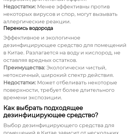
Недостатки:
Менее эффективны против
некоторых вирусов и спор, могут вызывать
аллергические реакции.
Перекись водорода
Эффективное и экологичное
дезинфицирующее средство для помещений
в Китае
. Разлагается на воду и кислород, не
оставляя вредных остатков.
Преимущества:
Экологически чистый,
нетоксичный, широкий спектр действия.
Недостатки:
Может отбеливать некоторые
поверхности, требует более длительного
времени экспозиции.
Как выбрать подходящее
дезинфицирующее средство?
Выбор
дезинфицирующего средства для
помещений в Китае
зависит от нескольких