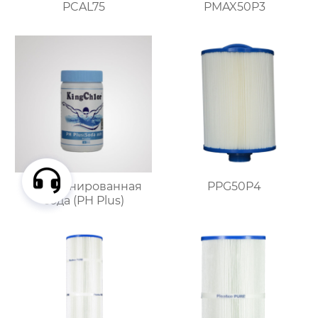
PCAL75
PMAX50P3
Кальцинированная
PPG50P4
сода (PH Plus)