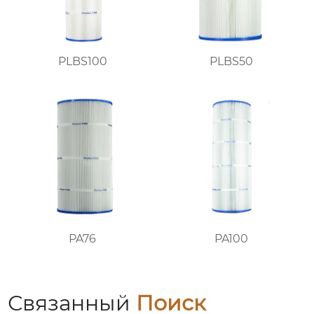
PLBS100
PLBS50
PA76
PA100
Связанный
Поиск