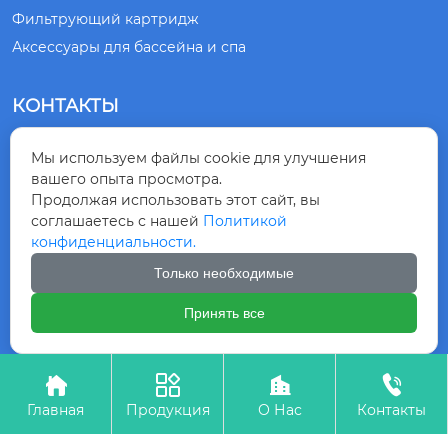
Фильтрующий картридж
Аксессуары для бассейна и спа
КОНТАКТЫ
№ 1, ДОРОГА СЯНЛИН, ГОРОД ЦИНДАО,

Мы используем файлы cookie для улучшения
ПРОВИНЦИЯ ШАНЬДУН, КИТАЙ
вашего опыта просмотра.
Продолжая использовать этот сайт, вы
+86-532-83875218

соглашаетесь с нашей
Политикой
конфиденциальности.
+8615863099230

Только необходимые
Принять все
Авторское право©ООО ГРУППА ЦИНДАО




КИНГНОД
Главная
Продукция
О Нас
Контакты