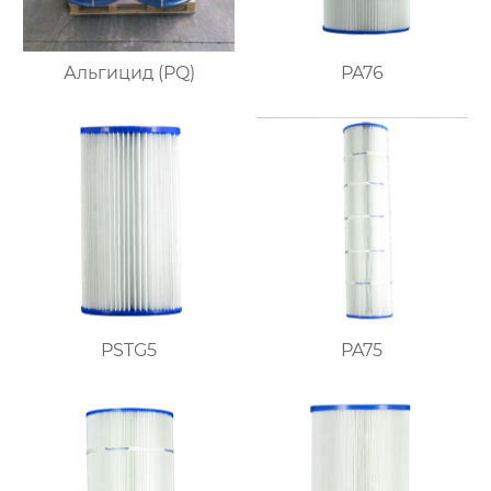
Альгицид (PQ)
PA76
PSTG5
PA75