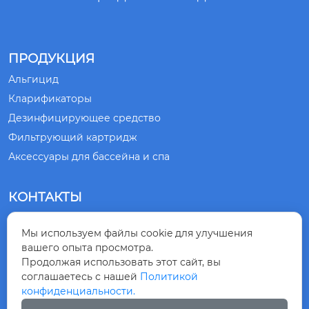
ПРОДУКЦИЯ
Альгицид
Кларификаторы
Дезинфицирующее средство
Фильтрующий картридж
Аксессуары для бассейна и спа
КОНТАКТЫ
№ 1, ДОРОГА СЯНЛИН, ГОРОД ЦИНДАО,

Мы используем файлы cookie для улучшения
ПРОВИНЦИЯ ШАНЬДУН, КИТАЙ
вашего опыта просмотра.
Продолжая использовать этот сайт, вы
+86-532-83875218

соглашаетесь с нашей
Политикой
конфиденциальности.