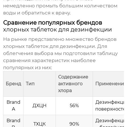
немедленно промыть большим количеством
воды и обратиться к врачу.
Сравнение популярных брендов
хлорных таблеток для дезинфекции
На рынке представлено множество брендов
хлорных таблеток для дезинфекции
. Для
облегчения выбора мы подготовили таблицу
сравнения характеристик наиболее
популярных из них:
Содержание
Бренд
Тип
активного
Применение
хлора
Brand
Дезинфекци
ДХЦН
56%
A
поверхносте
Brand
Дезинфекци
ТХЦК
90%