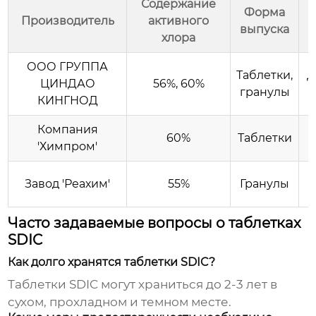
Содержание
Форма
Производитель
активного
выпуска
хлора
ООО ГРУППА
Таблетки,
Д
ЦИНДАО
56%, 60%
гранулы
КИНГНОД
Компания
60%
Таблетки
'Химпром'
Завод 'Реахим'
55%
Гранулы
Часто задаваемые вопросы о таблетках
SDIC
Как долго хранятся таблетки SDIC?
Таблетки SDIC могут храниться до 2-3 лет в
сухом, прохладном и темном месте.