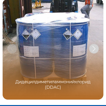
Дидецилдиметиламмонийхлорид
(DDAC)