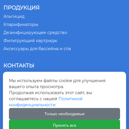
ПРОДУКЦИЯ
Альгицид
Кларификаторы
Дезинфицирующее средство
Фильтрующий картридж
Аксессуары для бассейна и спа
КОНТАКТЫ
№ 1, ДОРОГА СЯНЛИН, ГОРОД ЦИНДАО,

Мы используем файлы cookie для улучшения
ПРОВИНЦИЯ ШАНЬДУН, КИТАЙ
вашего опыта просмотра.
Продолжая использовать этот сайт, вы
+86-532-83875218

соглашаетесь с нашей
Политикой
конфиденциальности.
+8615863099230

Только необходимые
Принять все