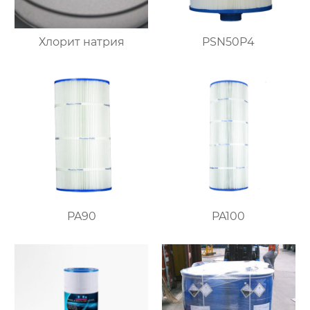
Хлорит натрия
PSN50P4
PA90
PA100