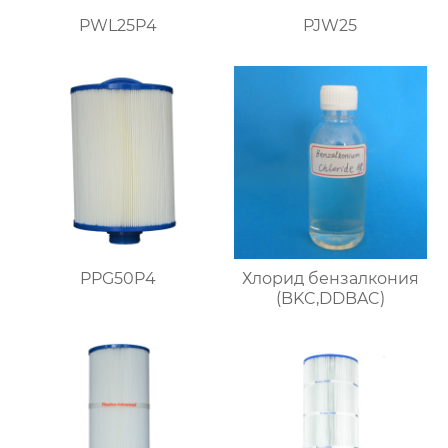
PWL25P4
PJW25
PPG50P4
Хлорид бензалкония
(BKC,DDBAC)