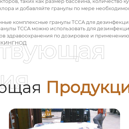
акторов, таких как размер бассейна, количество 
хлора и добавляйте гранулы по мере необходимо
нные комплексные гранулы TCCA
для дезинфекци
ранулы TCCA
можно использовать для дезинфекции
ов здравоохранения по дозировке и применению
ствующая
 КИНГНОД
ия
ующая
Продукц