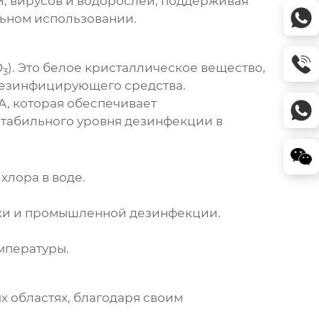
й, вирусов и водорослей, поддерживая
льном использовании.
O
). Это белое кристаллическое вещество,
3
дезинфицирующего средства.
, которая обеспечивает
стабильного уровня дезинфекции в
хлора в воде.
вки и промышленной дезинфекции.
мпературы.
 областях, благодаря своим