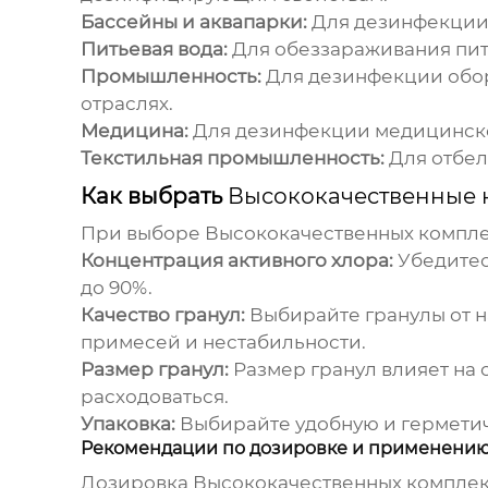
Бассейны и аквапарки:
Для дезинфекции 
Питьевая вода:
Для обеззараживания пит
Промышленность:
Для дезинфекции обор
отраслях.
Медицина:
Для дезинфекции медицинско
Текстильная промышленность:
Для отбел
Как выбрать
Высококачественные 
При выборе
Высококачественных компле
Концентрация активного хлора:
Убедитес
до 90%.
Качество гранул:
Выбирайте гранулы от н
примесей и нестабильности.
Размер гранул:
Размер гранул влияет на 
расходоваться.
Упаковка:
Выбирайте удобную и герметич
Рекомендации по дозировке и применени
Дозировка
Высококачественных комплек