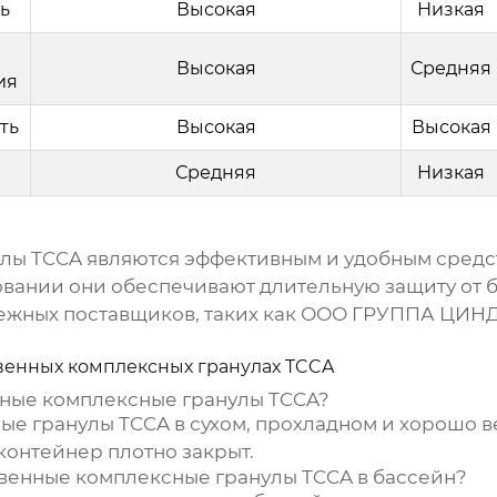
ь
Высокая
Низкая
Высокая
Средняя
ия
ть
Высокая
Высокая
Средняя
Низкая
улы TCCA
являются эффективным и удобным средс
вании они обеспечивают длительную защиту от б
ежных поставщиков, таких как
ООО ГРУППА ЦИН
венных комплексных гранулах TCCA
ные комплексные гранулы TCCA
?
ые гранулы TCCA
в сухом, прохладном и хорошо в
 контейнер плотно закрыт.
венные комплексные гранулы TCCA
в бассейн?