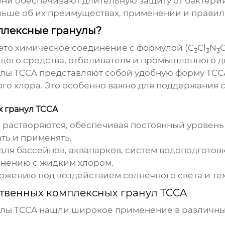
Они обеспечивают длительную защиту от бактери
больше об их преимуществах, применении и прави
мплексные гранулы?
 это химическое соединение с формулой (C
Cl
N
3
3
3
щего средства, отбеливателя и промышленного 
улы TCCA
представляют собой удобную форму TCCA
о хлора. Это особенно важно для поддержания 
 гранул TCCA
растворяются, обеспечивая постоянный уровень 
ть и применять.
для бассейнов, аквапарков, систем водоподгото
нению с жидким хлором.
жению под воздействием солнечного света и те
твенных комплексных гранул TCCA
улы TCCA
нашли широкое применение в различных