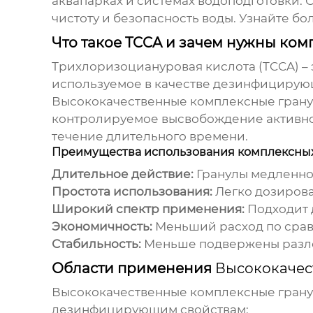
аквапарках и системах водоподготовки. 
чистоту и безопасность воды. Узнайте 
Что такое TCCA и зачем нужны ко
Трихлоризоциануровая кислота (TCCA) –
используемое в качестве дезинфицирую
Высококачественные комплексные гран
контролируемое высвобождение активног
течение длительного времени.
Преимущества использования комплексных
Длительное действие:
Гранулы медленно 
Простота использования:
Легко дозирова
Широкий спектр применения:
Подходит 
Экономичность:
Меньший расход по срав
Стабильность:
Меньше подвержены разло
Области применения
Высококачес
Высококачественные комплексные гран
дезинфицирующим свойствам: