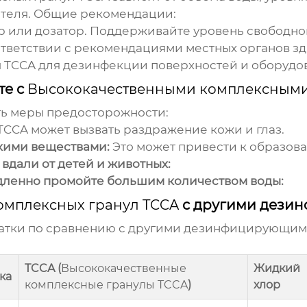
ителя. Общие рекомендации:
 или дозатор. Поддерживайте уровень свободного
ответствии с рекомендациями местных органов з
 TCCA для дезинфекции поверхностей и оборудо
те с
Высококачественными комплексными
ть меры предосторожности:
TCCA может вызвать раздражение кожи и глаз.
кими веществами:
Это может привести к образова
 вдали от детей и животных:
едленно промойте большим количеством воды:
омплексных гранул TCCA
с другими дези
атки по сравнению с другими дезинфицирующими
TCCA (
Высококачественные
Жидкий
ка
комплексные гранулы TCCA
)
хлор