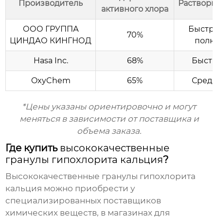
Производитель
Раствори
активного хлора
ООО ГРУППА
Быстра
70%
ЦИНДАО КИНГНОД
полн
Hasa Inc.
68%
Быстр
OxyChem
65%
Средн
*Цены указаны ориентировочно и могут
меняться в зависимости от поставщика и
объема заказа.
Где купить
высококачественные
гранулы гипохлорита кальция
?
Высококачественные гранулы гипохлорита
кальция
можно приобрести у
специализированных поставщиков
химических веществ, в магазинах для