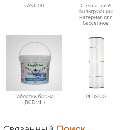
PAST100
Стеклянный
фильтрующий
материал для
бассейнов
Таблетки брома
PLBS100
(BCDMH)
Связанный
Поиск