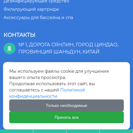
Дезинфицирующее средство
Фильтрующий картридж
Аксессуары для бассейна и спа
КОНТАКТЫ
№ 1, ДОРОГА СЯНЛИН, ГОРОД ЦИНДАО,

ПРОВИНЦИЯ ШАНЬДУН, КИТАЙ
+86-532-83875218

Мы используем файлы cookie для улучшения
вашего опыта просмотра.
Продолжая использовать этот сайт, вы
+8615863099230

соглашаетесь с нашей
Политикой
конфиденциальности.
Только необходимые
Авторское право©ООО ГРУППА ЦИНДАО
Принять все
КИНГНОД