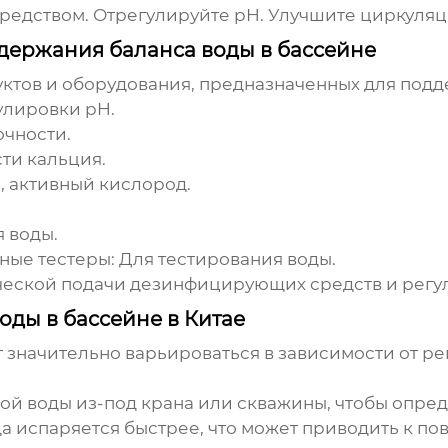
едством. Отрегулируйте pH. Улучшите циркуляц
держания баланса воды в бассейне
уктов и оборудования, предназначенных для под
улировки pH.
очности.
ти кальция.
м, активный кислород.
я воды.
нные тестеры
: Для тестирования воды.
ической подачи дезинфицирующих средств и регу
ды в бассейне в Китае
ут значительно варьироваться в зависимости от р
ой воды из-под крана или скважины, чтобы опред
да испаряется быстрее, что может приводить к 