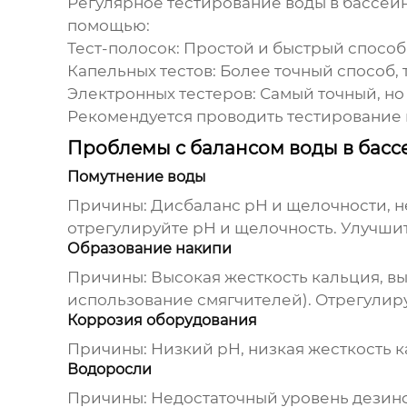
Регулярное тестирование
воды в бассей
помощью:
Тест-полосок
: Простой и быстрый спосо
Капельных тестов
: Более точный способ
Электронных тестеров
: Самый точный, н
Рекомендуется проводить тестирование в
Проблемы с балансом воды в басс
Помутнение воды
Причины:
Дисбаланс pH и щелочности, н
отрегулируйте pH и щелочность. Улучшит
Образование накипи
Причины:
Высокая жесткость кальция, в
использование смягчителей). Отрегулир
Коррозия оборудования
Причины:
Низкий pH, низкая жесткость к
Водоросли
Причины:
Недостаточный уровень дезинф