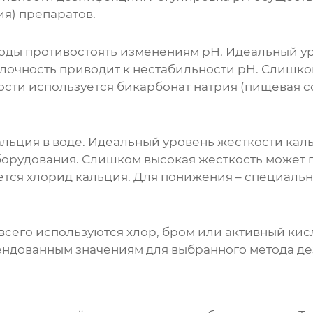
я) препаратов.
оды противостоять изменениям pH. Идеальный у
елочность приводит к нестабильности pH. Слишко
сти используется бикарбонат натрия (пищевая со
альция в воде. Идеальный уровень жесткости кал
борудования. Слишком высокая жесткость может 
тся хлорид кальция. Для понижения – специальн
всего используются хлор, бром или активный к
ендованным значениям для выбранного метода де