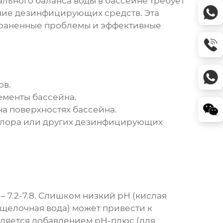
мального
баланса воды в бассейне
требует
ание дезинфицирующих средств. Эта
траненные проблемы и эффективные
ов.
ементы бассейна.
на поверхностях бассейна.
хлора или других дезинфицирующих
 7.2-7.8. Слишком низкий pH (кислая
щелочная вода) может привести к
ляется добавлением pH-плюс (для