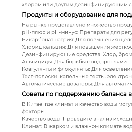
хлором или другим дезинфицирующим ср
Продукты и оборудование для под
На рынке представлено множество прод
pH-плюс и pH-минус
: Препараты для рег
Бикарбонат натрия
: Для повышения щел
Хлорид кальция
: Для повышения жесткос
Дезинфицирующие средства
: Хлор, бро
Альгициды
: Для борьбы с водорослями.
Коагулянты и флокулянты
: Для осветлени
Тест-полоски, капельные тесты, электро
Автоматические дозаторы
: Для автомат
Советы по поддержанию баланса во
В Китае, где климат и качество воды мог
факторы:
Качество воды
: Проведите анализ исходн
Климат
: В жарком и влажном климате во