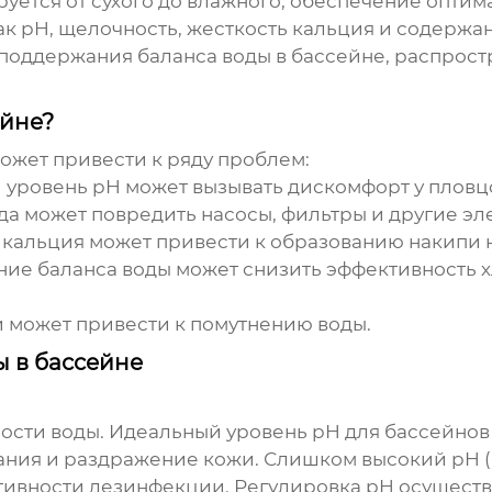
ируется от сухого до влажного, обеспечение опти
как pH, щелочность, жесткость кальция и содерж
ы поддержания
баланса воды в бассейне
, распрос
ейне?
ожет привести к ряду проблем:
 уровень pH может вызывать дискомфорт у пловц
ода может повредить насосы, фильтры и другие эл
ь кальция может привести к образованию накипи 
ение
баланса воды
может снизить эффективность 
и может привести к помутнению воды.
 в бассейне
ости воды. Идеальный уровень pH для бассейнов –
ания и раздражение кожи. Слишком высокий pH (
ивности дезинфекции. Регулировка pH осуществ