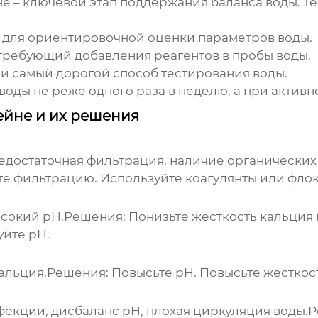
не
– ключевой этап поддержания
баланса воды
. 
б для ориентировочной оценки параметров воды.
, требующий добавления реагентов в пробы воды.
о и самый дорогой способ тестирования воды.
оды не реже одного раза в неделю, а при активн
ейне и их решения
едостаточная фильтрация, наличие органических
е фильтрацию. Используйте коагулянты или флок
ысокий pH.
Решения:
Понизьте жесткость кальция 
уйте pH.
альция.
Решения:
Повысьте pH. Повысьте жесткост
екции, дисбаланс pH, плохая циркуляция воды.
Р