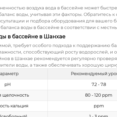
зненностью воздуха вода в бассейне может быстре
баланс воды
, учитывая эти факторы. Обратитесь 
нсультации и подбора оборудования для вашего б
я
баланса воды в бассейне
в соответствии с местн
ы в бассейне в Шанхае
зимой, требует особого подхода к поддержанию
ба
лажности, способствующий росту водорослей, и о
йнов в Шанхае рекомендуется регулярно провер
чители воды, а также обеспечивать хорошую цир
араметр
Рекомендуемый уро
pH
7.2 - 7.8
 щелочность
80 - 120 ppm
ость кальция
ppm
 (свободный)
1 - 3 ppm