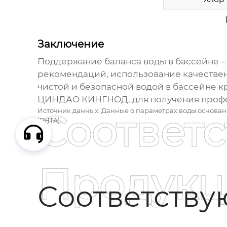
Заключение
Поддержание
баланса воды в бассейне
–
рекомендаций, использование качествен
чистой и безопасной водой в бассейне к
ЦИНДАО КИНГНОД
, для получения про
Источник данных: Данные о параметрах воды основа
Соответ
(PHTA).
Продукц
Соответств