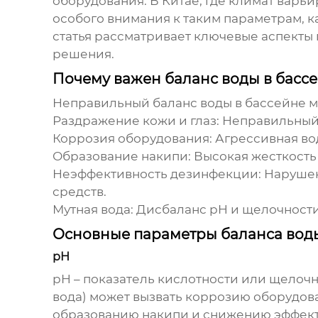
оборудования. В Китае, где климат варь
особого внимания к таким параметрам, 
статья рассматривает ключевые аспект
решения.
Почему важен баланс воды в басс
Неправильный
баланс воды в бассейне
м
Раздражение кожи и глаз
: Неправильный
Коррозия оборудования
: Агрессивная в
Образование накипи
: Высокая жесткост
Неэффективность дезинфекции
: Наруш
средств.
Мутная вода
: Дисбаланс pH и щелочност
Основные параметры баланса воды
pH
pH – показатель кислотности или щелочн
вода) может вызвать коррозию оборудов
образованию накипи и снижению эффект